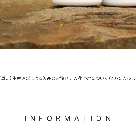
【重要】生産遅延による欠品のお詫び / 入荷予定について（2025.7.22 
I N F O R M A T I O N