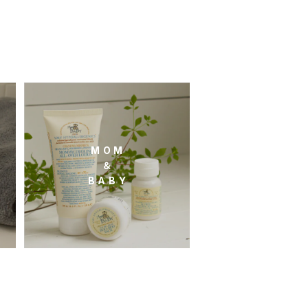
M O M
＆
B A B Y