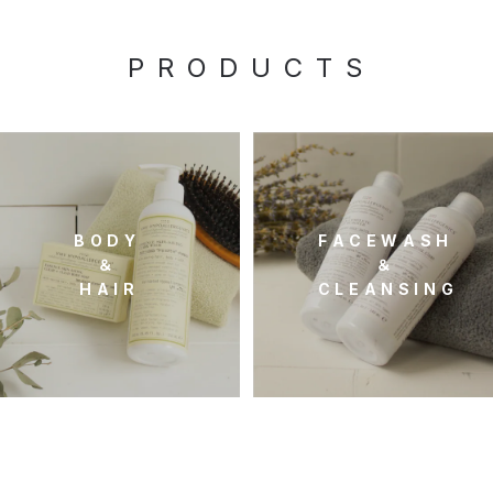
P R O D U C T S
B O D Y
F A C E W A S H
＆
＆
H A I R
C L E A N S I N G