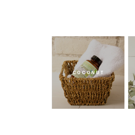
C O C O N U T